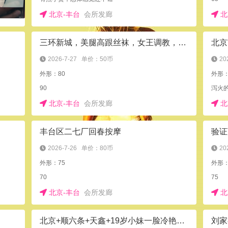
北京-丰台
会所发廊
北
三环新城，美腿高跟丝袜，女王调教，制服诱惑SM
北京
2026-7-27
单价：50币
20
外形：80
外形
90
泻火的
北京-丰台
会所发廊
北
丰台区二七厂回春按摩
验证
2026-7-26
单价：80币
20
外形：75
外形：
70
75
北京-丰台
会所发廊
北
北京+顺六条+天鑫+19岁小妹一脸冷艳，刺激了男人的欲望
刘家