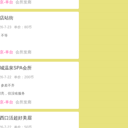
京-丰台
会所发廊
店站街
26-7-23
单价：80币
：不等
京-丰台
会所发廊
城温泉SPA会所
26-7-22
单价：200币
：参差不齐
漂亮，但没啥服务
京-丰台
会所发廊
西口活超好美眉
26-7-22
单价：50币