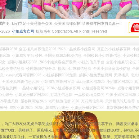
重声明:
我们立足于美利坚合众国, 受美国法律保护! 请未成年网友自觉离开!
4-2026
小姐威客官网
版权所有 Corporation. All Rights Reserved
ie威客网2026
全国楼凤兼职信息2026
2026一品威客小姐官网
真正的小姐威客官网
小姐
2026
小姐威客平台 楼凤
全国免费2026凤楼信息
全国楼凤小姐兼职信息
小姐楼凤
职女
威客小姐兼职2026
2026小姐威客会所发廊
小姐的信息平台
全国小姐兼职论坛
凤楼免费信息网
楼凤兼职信息分享
楼凤小姐兼职信息网
全国小姐良家凤楼信息
全
信息
xiaojie威客网官网2026
小姐威客网2026免费
威客小姐免费信息网
天津楼凤
南京
全国楼凤兼职信息2026
小姐威客兼职网官网
xiaojie威客网2026
小姐威客网2026
真
姐威客信息网
一品楼小姐论坛
2026小姐威客兼职网
小姐威客官网2026年
威客小姐官网2
vip账号
小姐娱乐威客网2026
万花阁信息网
一品楼论坛免费的
中国小姐官网2026
026学生凤楼
觅春网网站2026
老司机微信群 2026
万花阁信息网
天津楼凤论坛推荐
员账号
威客小姐 2026
2026小姐威客vip账号
小姐娱乐威客网2026
北京兼职楼凤免费
投放广告点击此处
宗旨，为广大狼友休闲娱乐享受提供便利，是最专业的性息交流共享平台。涵盖洗浴桑
微群Q群、男模鸭子、黑店曝光、求包养等板块（微群Q群即微信群QQ群，包括但
楼凤兼职学生妹。一直被模仿从未被超越！本站用户数量、信息数量、更新频率等均