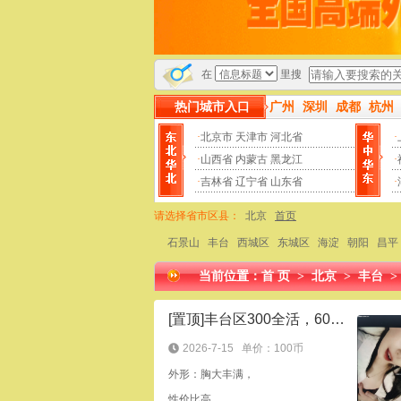
被超越！
先交路费保证金然后才上门服务100%是骗子，请大家
在
里搜
热门城市入口
广州
深圳
成都
杭州
·
北京市
天津市
河北省
·
·
山西省
内蒙古
黑龙江
·
·
吉林省
辽宁省
山东省
·
请选择省市区县：
北京
首页
石景山
丰台
西城区
东城区
海淀
朝阳
昌平
当前位置：
首 页
>
北京
>
丰台
[置顶]丰台区300全活，600双飞，物超所值
2026-7-15
单价：100币
外形：胸大丰满，
性价比高