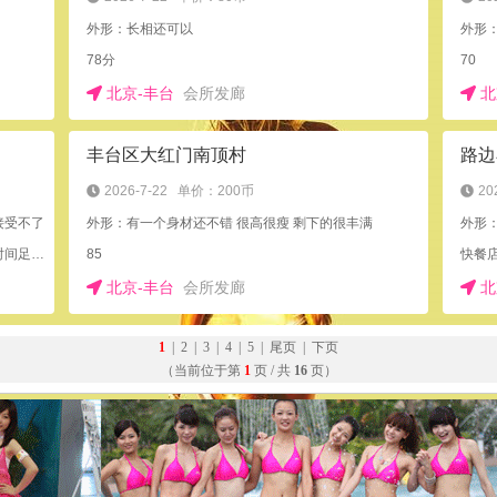
外形：长相还可以
外形：
78分
70
北京-丰台
会所发廊
北
丰台区大红门南顶村
路边
2026-7-22
单价：200币
20
接受不了
外形：有一个身材还不错 很高很瘦 剩下的很丰满
外形
满意，环境一般，人长得也一般，优点是态度好时间足放得开也不贵
85
快餐
北京-丰台
会所发廊
北
1
|
2
|
3
|
4
|
5
|
尾页
|
下页
（当前位于第
1
页 / 共
16
页）