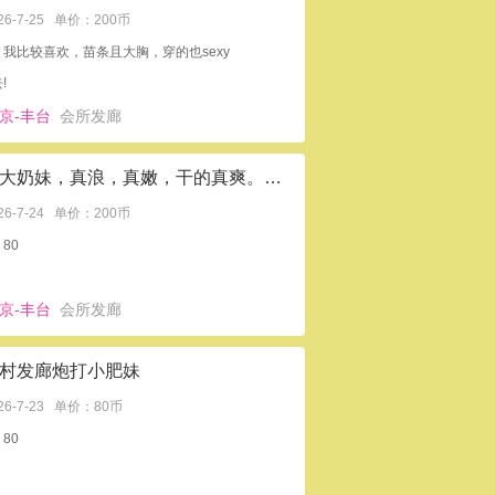
26-7-25
单价：200币
我比较喜欢，苗条且大胸，穿的也sexy
!
京-丰台
会所发廊
炮打大奶妹，真浪，真嫩，干的真爽。。。要找年纪最小的那个哦。。
26-7-24
单价：200币
80
京-丰台
会所发廊
村发廊炮打小肥妹
26-7-23
单价：80币
80