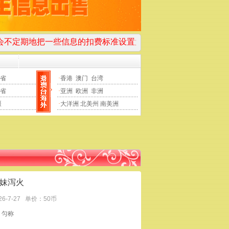
一些信息的扣费标准设置为0小姐币，注册并登录后即可免费查
省
·
香港
澳门
台湾
省
·
亚洲
欧洲
非洲
疆
·
大洋洲
北美州
南美洲
妹泻火
26-7-27
单价：50币
：匀称