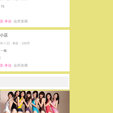
75
京-丰台
会所发廊
小店
26-7-22
单价：100币
：一般
店
京-丰台
会所发廊