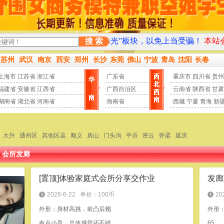
多多关注本站“黑店曝光”板块，以免上当受骗！
本站会不定期地把
搜 索
苏州
武汉
南京
西安
郑州
长沙
东莞
佛山
宁波
青岛
沈阳
长春
上海市
江苏省
浙江省
·
广东省
·
重庆市
四川省
贵州
福建省
安徽省
江西省
·
广西自治区
·
云南省
陕西省
甘肃
湖南省
湖北省
河南省
·
海南省
·
西藏
宁夏
青海
新
大兴
通州区
其他区县
顺义
房山
门头沟
平谷
密云
怀柔
延庆
>
会所发廊
[置顶]体验家庭式会所分享交作业
发廊
2026-6-22
单价：100币
20
外形：身材高挑，前凸后翘
外形
有点小贵，总体感觉还不错
65