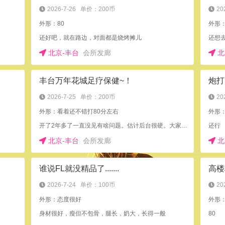
2026-7-26
单价：200币
20
外形：80
外形：
还好吧，就在路边，对面都是烧烤摊儿
还想去
北京-丰台
会所发廊
北
丰台万年花城足疗保健~！
2026-7-25
单价：200币
20
外形：看着还不错打80分左右
外形：
开了2年多了一直没见有啥问题。估计后台很硬。大家自己考虑
还行
北京-丰台
会所发廊
北
谁说FL就没精品了.......
高楼
2026-7-24
单价：100币
20
外形：态度很好
外形：
身材很好，瘦但不包骨，腿长，奶大，长得一般
80