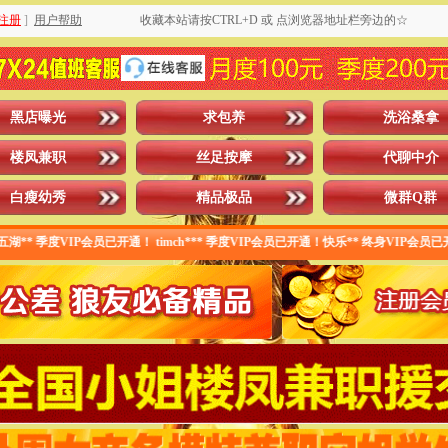
注册
]
用户帮助
收藏本站请按CTRL+D 或 点浏览器地址栏旁边的☆
黑店曝光
求包养
洗浴桑拿
楼凤兼职
丝足按摩
代聊中介
白瘦幼秀
精品极品
微群Q群
 季度VIP会员已开通！ timch*** 季度VIP会员已开通！快乐** 终身VIP会员已开通