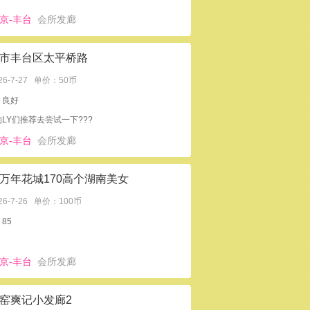
京-丰台
会所发廊
市丰台区太平桥路
26-7-27
单价：50币
：良好
LY们推荐去尝试一下???
京-丰台
会所发廊
万年花城170高个湖南美女
26-7-26
单价：100币
85
京-丰台
会所发廊
窑爽记小发廊2