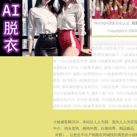
VeriSign顶级安全认证
郑
Copyright © 200
友情链接
小姐威客兼职网官网
免费全国小姐联系方式
xiaoj
zip
全国各地凤楼资源
威客网找兼职妹子
小姐威客網
网
一品小姐威客官网
最新小姐威客兼职网
威客兼
国兼职妹子信息
小妹楼凤兼职
威客小姐2026
全国
威客网2026
威客小姐官网2026
小姐威客网2026全
楼凤
深圳楼凤小姐兼职信息
2026小姐威客官方网站
职网
楼凤兼职熟女良家论坛
小姐信息网
2026小
2026小姐威客会员账号
威客小姐 2026
2026小姐威客
凤楼信息2026
丝丝阁 爬花楼
2026最新凤楼 信息
2
威客信息网
2026小姐威客兼职网
2026小姐威客会
小姐威客网2026，本站以人人为我、我为人人为
中介、鸡头老鸨、模特外围、白瘦幼秀、精品极品、
对群）。让您足不出户就能在同城找到满意的小姐