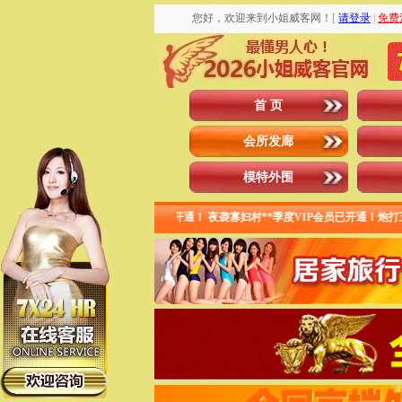
您好，欢迎来到小姐威客网！
[
请登录
|
免费
首 页
会所发廊
模特外围
开通！jlkdxyz**季度VIP会员已开通！ 夜袭寡妇村**季度VIP会员已开通！炮打五湖**