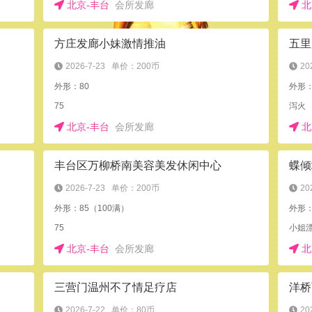
北京-丰台
会所发廊
北
方庄发廊小妹激情推油
五里
2026-7-23
单价：200币
20
外形：80
外形
75
泻火
北京-丰台
会所发廊
北
丰台区万柳桥南美容美发休闲中心
蝶倾
2026-7-23
单价：200币
20
外形：85（100满）
外形
75
小姐
北京-丰台
会所发廊
北
三营门温州不了情足疗店
洋桥
2026-7-22
单价：80币
20