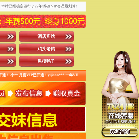
本站已经稳定运行了22年!终身VIP会员最划算!
酒店宾馆
鸡头老鸨
男模鸭子
！ 小** 月度VIP已开通！yijiann*** 一年VIP已开通！ cola9** 终身VIP