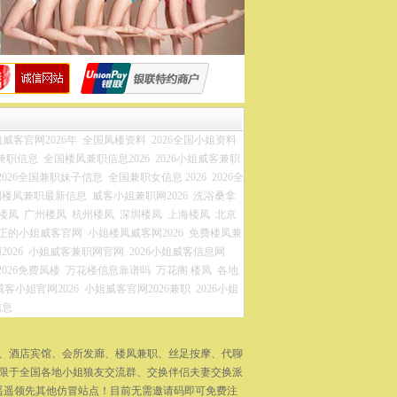
威客官网2026年
全国凤楼资料
2026全国小姐资料
兼职信息
全国楼凤兼职信息2026
2026小姐威客兼职
2026全国兼职妹子信息
全国兼职女信息 2026
2026全
国楼凤兼职最新信息
威客小姐兼职网2026
洗浴桑拿
楼凤
广州楼凤
杭州楼凤
深圳楼凤
上海楼凤
北京
正的小姐威客官网
小姐楼凤威客网2026
免费楼凤兼
026
小姐威客兼职网官网
2026小姐威客信息网
2026免费凤楼
万花楼信息靠谱吗
万花阁 楼凤
各地
威客小姐官网2026
小姐威客官网2026兼职
2026小姐
信息
拿、酒店宾馆、会所发廊、楼凤兼职、丝足按摩、代聊
不限于全国各地小姐狼友交流群、交换伴侣夫妻交换派
遥遥领先其他仿冒站点！目前无需邀请码即可免费注