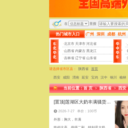
本站为小姐威客官网，帖子数量用户数
在
里搜
热门城市入口
广州
深圳
成都
杭州
·
北京市
天津市
河北省
·
·
山西省
内蒙古
黑龙江
·
·
吉林省
辽宁省
山东省
·
请选择省市区县：
陕西省
首页
西安
咸阳
渭南
延安
宝鸡
汉中
铜川
榆林
当前位置：
首 页
>
陕西省
>
西安
[置顶]莲湖区大奶丰满骚货樱子
2026-7-27
单价：100币
外形：胸大，丰满
性价比高，值得二刷，特别是大奶子让人欲罢不能