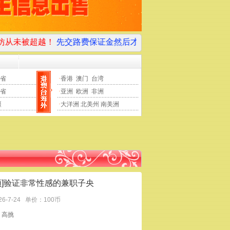
先交路费保证金然后才上门服务100%是骗子，请大家多多关注本
省
·
香港
澳门
台湾
省
·
亚洲
欧洲
非洲
疆
·
大洋洲
北美州
南美洲
顶]验证非常性感的兼职子央
26-7-24
单价：100币
：高挑