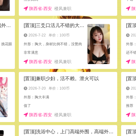
陕西省-西安
楼凤兼职
陕
[置顶]洗浴中心，上门高端外围，高端外模，低端均可安排，西安上百家东南西北都能安排
[置顶]三爻口活儿不错的大胸小姐姐
[置
2026-7-22
单价：100币
20
，挑花眼
外形：胸大，身材比例不错，没赘肉
外形
非常满意
还不
陕西省-西安
楼凤兼职
陕
[置顶]兼职少妇，活不赖。泄火可以
2026-7-20
单价：100币
20
外形：胸大丰满
外形
值了
推荐
陕西省-西安
楼凤兼职
陕
[置顶]洗浴中心，上门高端外围，高端外模，低端均可安排
[置