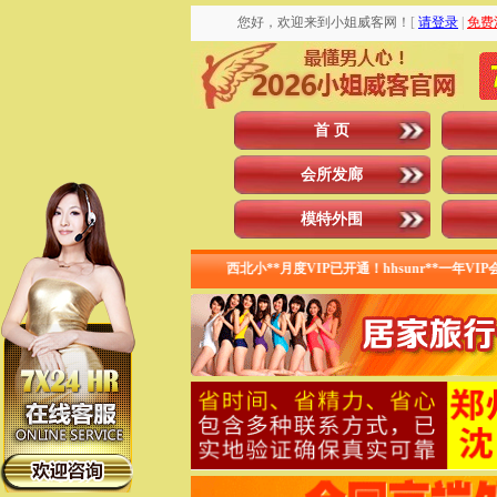
您好，欢迎来到小姐威客网！
[
请登录
|
免费
首 页
会所发廊
模特外围
*终身VIP会员已开通！ 西北小**月度VIP已开通！hhsunr**一年VIP会员已开通！ y