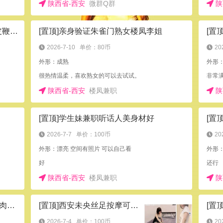
陕西省-西安
微群Q群
陕
[置顶]这家洗浴的床够大够软，还有皮鞭蜡烛，花样挺多
[置顶]亲身验证朱雀门熟女楼凤李姐
2026-7-10
单价：80币
20
外形：成熟
很热情温柔，喜欢熟女的可以去试试。
陕西省-西安
楼凤兼职
陕
[置顶]学生妹兼职听话人美身材好
[置
2026-7-7
单价：100币
20
外形：漂亮 空间有照片 可以自己看
外形：
好
还行
陕西省-西安
楼凤兼职
陕
[置顶]做美容的F奶大波美女，细皮嫩肉，身材高挑苗条，各种姿势都很舒服
[置顶]西安未央丝足按摩可口爆半套
[置
2026-7-4
单价：100币
20