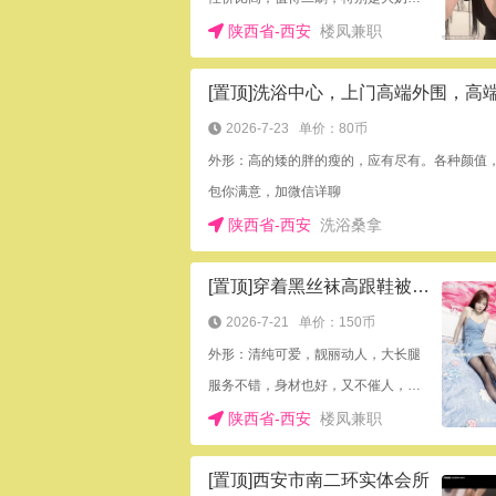
陕西省-西安
楼凤兼职
2026-7-23
单价：80币
外形：高的矮的胖的瘦的，应有尽有。各种颜值
包你满意，加微信详聊
陕西省-西安
洗浴桑拿
[置顶]穿着黑丝袜高跟鞋被后入的妹子
2026-7-21
单价：150币
外形：清纯可爱，靓丽动人，大长腿
服务不错，身材也好，又不催人，很满足
陕西省-西安
楼凤兼职
[置顶]西安市南二环实体会所