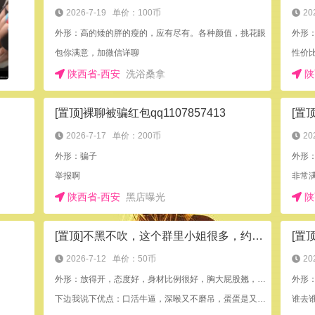
2026-7-19
单价：100币
20
外形：高的矮的胖的瘦的，应有尽有。各种颜值，挑花眼
外形：
包你满意，加微信详聊
性价
陕西省-西安
洗浴桑拿
陕
[置顶]裸聊被骗红包qq1107857413
2026-7-17
单价：200币
20
外形：骗子
外形
举报啊
非常
陕西省-西安
黑店曝光
陕
[置顶]不黑不吹，这个群里小姐很多，约姑娘容易多了
2026-7-12
单价：50币
20
外形：放得开，态度好，身材比例很好，胸大屁股翘，干干就出水，叫声自然
外形
下边我说下优点：口活牛逼，深喉又不磨吊，蛋蛋是又嘬又舔，很赞，下边会夹，但没有刻意夹，也不催，适合慢慢干。
谁去