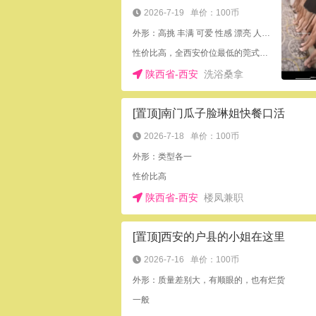
2026-7-19
单价：100币
外形：高挑 丰满 可爱 性感 漂亮 人也多。
性价比高，全西安价位最低的莞式水床服务店面。完事儿买单。推荐各位狼友去体验体验。
陕西省-西安
洗浴桑拿
[置顶]南门瓜子脸琳姐快餐口活
2026-7-18
单价：100币
外形：类型各一
性价比高
陕西省-西安
楼凤兼职
[置顶]西安的户县的小姐在这里
2026-7-16
单价：100币
外形：质量差别大，有顺眼的，也有烂货
一般