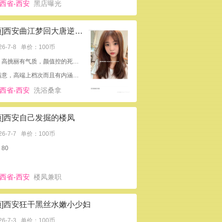
西省-西安
黑店曝光
[置顶]西安曲江梦回大唐逆袭记
26-7-8
单价：100币
外形：高挑丽有气质，颜值控的死死的
非常满意，高端上档次而且有内涵，没有白去
西省-西安
洗浴桑拿
顶]西安自己发掘的楼凤
26-7-7
单价：100币
80
西省-西安
楼凤兼职
顶]西安狂干黑丝水嫩小少妇
26-7-3
单价：100币