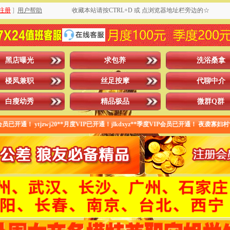
注册
]
用户帮助
收藏本站请按CTRL+D 或 点浏览器地址栏旁边的☆
黑店曝光
求包养
洗浴桑拿
楼凤兼职
丝足按摩
代聊中介
白瘦幼秀
精品极品
微群Q群
tjzwj20**月度VIP已开通！jlkdxyz**季度VIP会员已开通！ 夜袭寡妇村**季度V