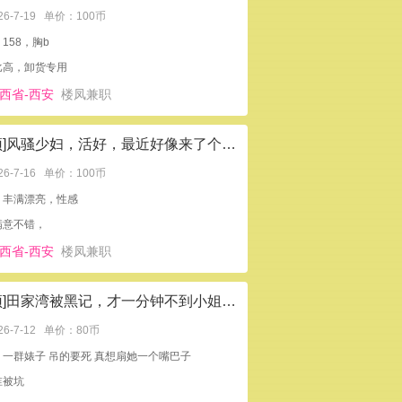
26-7-19
单价：100币
158，胸b
比高，卸货专用
西省-西安
楼凤兼职
[置顶]风骚少妇，活好，最近好像来了个学生妹
26-7-16
单价：100币
：丰满漂亮，性感
满意不错，
西省-西安
楼凤兼职
[置顶]田家湾被黑记，才一分钟不到小姐就急着提裤子走人
26-7-12
单价：80币
：一群婊子 吊的要死 真想扇她一个嘴巴子
谁被坑