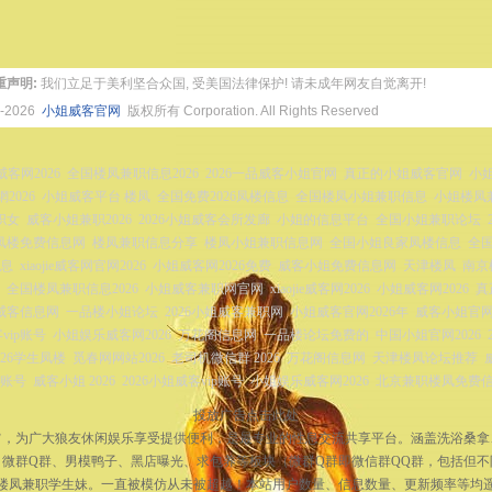
重声明:
我们立足于美利坚合众国, 受美国法律保护! 请未成年网友自觉离开!
4-2026
小姐威客官网
版权所有 Corporation. All Rights Reserved
ie威客网2026
全国楼凤兼职信息2026
2026一品威客小姐官网
真正的小姐威客官网
小姐
2026
小姐威客平台 楼凤
全国免费2026凤楼信息
全国楼凤小姐兼职信息
小姐楼凤
职女
威客小姐兼职2026
2026小姐威客会所发廊
小姐的信息平台
全国小姐兼职论坛
凤楼免费信息网
楼凤兼职信息分享
楼凤小姐兼职信息网
全国小姐良家凤楼信息
全
信息
xiaojie威客网官网2026
小姐威客网2026免费
威客小姐免费信息网
天津楼凤
南京
全国楼凤兼职信息2026
小姐威客兼职网官网
xiaojie威客网2026
小姐威客网2026
真
姐威客信息网
一品楼小姐论坛
2026小姐威客兼职网
小姐威客官网2026年
威客小姐官网2
vip账号
小姐娱乐威客网2026
万花阁信息网
一品楼论坛免费的
中国小姐官网2026
026学生凤楼
觅春网网站2026
老司机微信群 2026
万花阁信息网
天津楼凤论坛推荐
员账号
威客小姐 2026
2026小姐威客vip账号
小姐娱乐威客网2026
北京兼职楼凤免费
投放广告点击此处
宗旨，为广大狼友休闲娱乐享受提供便利，是最专业的性息交流共享平台。涵盖洗浴桑
微群Q群、男模鸭子、黑店曝光、求包养等板块（微群Q群即微信群QQ群，包括但
楼凤兼职学生妹。一直被模仿从未被超越！本站用户数量、信息数量、更新频率等均