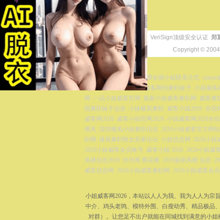
VeriSign顶级安全认证
郑
Copyright © 200
友情链接
小姐威客兼职网官网
免费全国小姐联系方式
xiaoj
zip
全国各地凤楼资源
威客网找兼职妹子
小姐威客網
网
一品小姐威客官网
最新小姐威客兼职网
威客兼
国兼职妹子信息
小妹楼凤兼职
威客小姐2026
全国
威客网2026
威客小姐官网2026
小姐威客网2026全
楼凤
深圳楼凤小姐兼职信息
2026小姐威客官方网站
职网
楼凤兼职熟女良家论坛
小姐信息网
2026小
2026小姐威客会员账号
威客小姐 2026
2026小姐威客
凤楼信息2026
丝丝阁 爬花楼
2026最新凤楼 信息
2
威客信息网
2026小姐威客兼职网
2026小姐威客会
小姐威客网2026，本站以人人为我、我为人人为
中介、鸡头老鸨、模特外围、白瘦幼秀、精品极品、
对群）。让您足不出户就能在同城找到满意的小姐