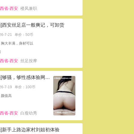
西省-西安
楼凤兼职
顶]西安丝足店一般爽记，可卸货
26-7-21
单价：50币
：胸大丰满，身材可以
错
西省-西安
丝足按摩
[置顶]够骚，够性感体验网红小燕子
26-7-19
单价：100币
：颜值高
西省-西安
白瘦幼秀
顶]新手上路边家村刘姐初体验