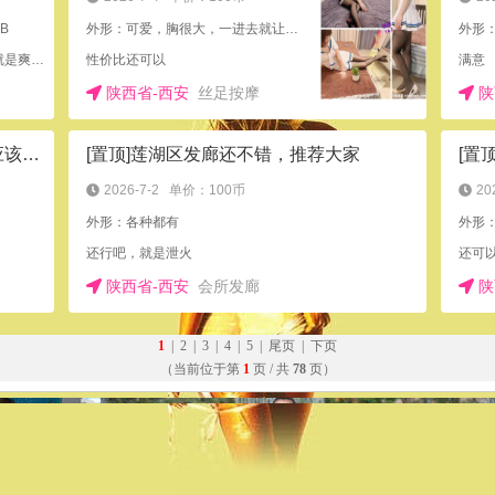
B
外形：可爱，胸很大，一进去就让选制服和丝袜
外形
这个妹妹是刚出来做的，各位兄弟亲点操，约到就是爽到了。
性价比还可以
满意
陕西省-西安
丝足按摩
陕
[置顶]吉祥村这家有很漂亮的小姐，应该是兼职，很紧，不要太爽
[置顶]莲湖区发廊还不错，推荐大家
[置
2026-7-2
单价：100币
20
外形：各种都有
外形
还行吧，就是泄火
还可
陕西省-西安
会所发廊
陕
1
|
2
|
3
|
4
|
5
|
尾页
|
下页
（当前位于第
1
页 / 共
78
页）