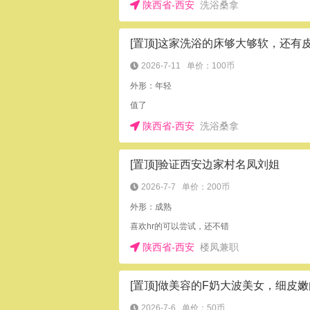
陕西省-西安
洗浴桑拿
2026-7-11
单价：100币
外形：年轻
值了
陕西省-西安
洗浴桑拿
[置顶]验证西安边家村名凤刘姐
2026-7-7
单价：200币
外形：成熟
喜欢hr的可以尝试，还不错
陕西省-西安
楼凤兼职
2026-7-6
单价：50币