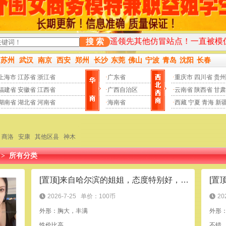
量更新频率均遥遥领先其他仿冒站点！一直被模仿从未被超越！
搜 索
苏州
武汉
南京
西安
郑州
长沙
东莞
佛山
宁波
青岛
沈阳
长春
上海市
江苏省
浙江省
·
广东省
·
重庆市
四川省
贵州
福建省
安徽省
江西省
·
广西自治区
·
云南省
陕西省
甘肃
湖南省
湖北省
河南省
·
海南省
·
西藏
宁夏
青海
新
商洛
安康
其他区县
神木
>
所有分类
[置顶]来自哈尔滨的姐姐，态度特别好，功夫也好
[置
2026-7-25
单价：100币
20
外形：胸大，丰满
外形
性价比高
不错