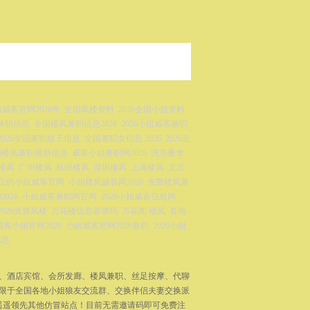
威客官网2026年
全国凤楼资料
2026全国小姐资料
兼职信息
全国楼凤兼职信息2026
2026小姐威客兼职
2026全国兼职妹子信息
全国兼职女信息 2026
2026全
国楼凤兼职最新信息
威客小姐兼职网2026
洗浴桑拿
楼凤
广州楼凤
杭州楼凤
深圳楼凤
上海楼凤
北京
正的小姐威客官网
小姐楼凤威客网2026
免费楼凤兼
026
小姐威客兼职网官网
2026小姐威客信息网
2026免费凤楼
万花楼信息靠谱吗
万花阁 楼凤
各地
威客小姐官网2026
小姐威客官网2026兼职
2026小姐
信息
拿、酒店宾馆、会所发廊、楼凤兼职、丝足按摩、代聊
不限于全国各地小姐狼友交流群、交换伴侣夫妻交换派
遥遥领先其他仿冒站点！目前无需邀请码即可免费注