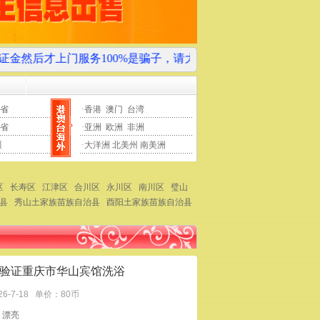
服务100%是骗子，请大家多多关注本站“黑店曝光”板块，以免
省
·
香港
澳门
台湾
省
·
亚洲
欧洲
非洲
疆
·
大洋洲
北美州
南美洲
区
长寿区
江津区
合川区
永川区
南川区
璧山
县
秀山土家族苗族自治县
酉阳土家族苗族自治县
验证重庆市华山宾馆洗浴
26-7-18
单价：80币
：漂亮