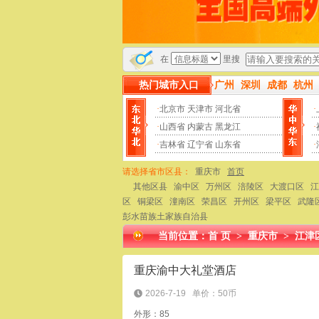
站为小姐威客官网，帖子数量用户数量更新频率均遥遥领先其他
在
里搜
热门城市入口
广州
深圳
成都
杭州
·
北京市
天津市
河北省
·
·
山西省
内蒙古
黑龙江
·
·
吉林省
辽宁省
山东省
·
请选择省市区县：
重庆市
首页
其他区县
渝中区
万州区
涪陵区
大渡口区
江
区
铜梁区
潼南区
荣昌区
开州区
梁平区
武隆
彭水苗族土家族自治县
当前位置：
首 页
>
重庆市
>
江津
重庆渝中大礼堂酒店
2026-7-19
单价：50币
外形：85