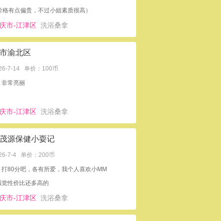
（价格有点偏贵，不过小姐素质很高）
庆市-江津区
洗浴桑拿
市渝北区
26-7-14
单价：100币
：非常亮丽
庆市-江津区
洗浴桑拿
茂源保健小耍记
26-7-4
单价：200币
：打80分吧，各有所爱，我个人喜欢小MM
感觉性价比还多高的
庆市-江津区
洗浴桑拿