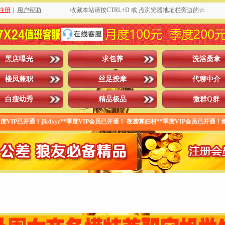
注册
]
用户帮助
收藏本站请按CTRL+D 或 点浏览器地址栏旁边的☆
黑店曝光
求包养
洗浴桑拿
楼凤兼职
丝足按摩
代聊中介
白瘦幼秀
精品极品
微群Q群
已开通！jlkdxyz**季度VIP会员已开通！ 夜袭寡妇村**季度VIP会员已开通！炮打五湖**