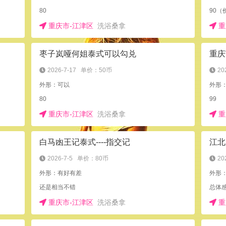
80
90
重庆市-江津区
洗浴桑拿
重
枣子岚哑何姐泰式可以勾兑
重庆
2026-7-17
单价：50币
20
外形：可以
外形
80
99
重庆市-江津区
洗浴桑拿
重
白马凼王记泰式----指交记
江北
2026-7-5
单价：80币
20
外形：有好有差
外形
还是相当不错
总体
重庆市-江津区
洗浴桑拿
重