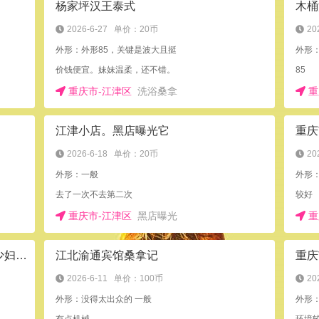
杨家坪汉王泰式
木桶
2026-6-27
单价：20币
20
外形：外形85，关键是波大且挺
外形：
价钱便宜。妹妹温柔，还不错。
85
重庆市-江津区
洗浴桑拿
重
江津小店。黑店曝光它
重庆
2026-6-18
单价：20币
20
外形：一般
外形
去了一次不去第二次
较好
重庆市-江津区
黑店曝光
重
重庆观音桥小店木桶浴小MM和风情少妇都齐备
江北渝通宾馆桑拿记
2026-6-11
单价：100币
20
外形：没得太出众的 一般