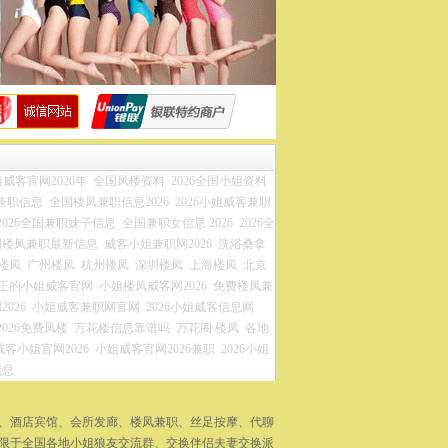
威客官网2026年
全国凤楼资料
2026全国小姐资料
兼职信息
全国楼凤兼职信息2026
2026小姐威客兼职
2026全国兼职妹子信息
全国兼职女信息 2026
2026全
国楼凤兼职最新信息
威客小姐兼职网2026
洗浴桑拿
楼凤
广州楼凤
杭州楼凤
深圳楼凤
上海楼凤
北京
正的小姐威客官网
小姐楼凤威客网2026
免费楼凤兼
026
小姐威客兼职网官网
2026小姐威客信息网
2026免费凤楼
万花楼信息靠谱吗
万花阁 楼凤
各地
威客小姐官网2026
小姐威客官网2026兼职
2026小姐
信息
拿、酒店宾馆、会所发廊、楼凤兼职、丝足按摩、代聊
不限于全国各地小姐狼友交流群、交换伴侣夫妻交换派