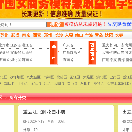
仿冒站点！一直被模仿从未被超越！
先交路费保证金然后才上门
搜 索
苏州
武汉
南京
西安
郑州
长沙
东莞
佛山
宁波
青岛
沈阳
长春
上海市
江苏省
浙江省
·
广东省
·
重庆市
四川省
贵州
福建省
安徽省
江西省
·
广西自治区
·
云南省
陕西省
甘肃
湖南省
湖北省
河南省
·
海南省
·
西藏
宁夏
青海
新
北区
沙坪坝区
九龙坡区
南岸区
北碚区
綦江区
大足区
渝北区
巴南区
黔江
区
城口县
丰都县
垫江县
忠县
云阳县
奉节县
巫山县
巫溪县
石柱土家族自治
区
>
所有分类
重启江北御花园小耍
出差
2026-7-19
单价：80币
20
外形：70
外形