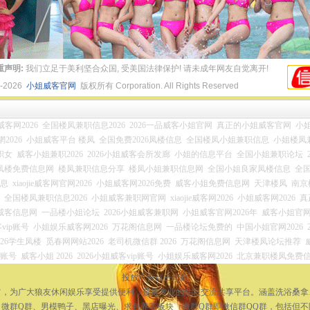
重声明:
我们立足于美利坚合众国, 受美国法律保护! 请未成年网友自觉离开!
4-2026
小姐威客官网
版权所有 Corporation. All Rights Reserved
ie威客网2026
全国楼凤兼职信息2026
2026一品威客小姐官网
真正的小姐威客官网
小姐
2026
小姐威客平台 楼凤
全国免费2026凤楼信息
全国楼凤小姐兼职信息
小姐楼凤
职女
威客小姐兼职2026
2026小姐威客会所发廊
小姐的信息平台
全国小姐兼职论坛
凤楼免费信息网
楼凤兼职信息分享
楼凤小姐兼职信息网
全国小姐良家凤楼信息
全
信息
xiaojie威客网官网2026
小姐威客网2026免费
威客小姐免费信息网
天津楼凤
南京
全国楼凤兼职信息2026
小姐威客兼职网官网
xiaojie威客网2026
小姐威客网2026
真
姐威客信息网
一品楼小姐论坛
2026小姐威客兼职网
小姐威客官网2026年
威客小姐官网2
vip账号
小姐娱乐威客网2026
万花阁信息网
一品楼论坛免费的
中国小姐官网2026
026学生凤楼
觅春网网站2026
老司机微信群 2026
万花阁信息网
天津楼凤论坛推荐
员账号
威客小姐 2026
2026小姐威客vip账号
小姐娱乐威客网2026
北京兼职楼凤免费
投放广告点击此处
宗旨，为广大狼友休闲娱乐享受提供便利，是最专业的性息交流共享平台。涵盖洗浴桑
微群Q群、男模鸭子、黑店曝光、求包养等板块（微群Q群即微信群QQ群，包括但