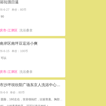
浴玩强日逼
26-6-27
单价：80币
90
庆市-江津区
洗浴桑拿
南岸区南坪豆逗浴小爽
26-6-15
单价：100币
：可以
庆市-江津区
洗浴桑拿
重庆市沙坪坝欣阳广场东京人洗浴中心害羞的小波霸
26-6-9
单价：80币
外形：圆脸，160左右，笑容很灿烂，比较害羞。胸部超美！