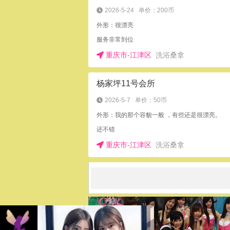
2026-5-24
单价：200币
外形：很漂亮
服务非常到位
重庆市-江津区
洗浴桑拿
杨家坪11号会所
2026-5-7
单价：50币
外形：我的那个容貌一般 ，有些还是很漂亮。
还不错
重庆市-江津区
洗浴桑拿