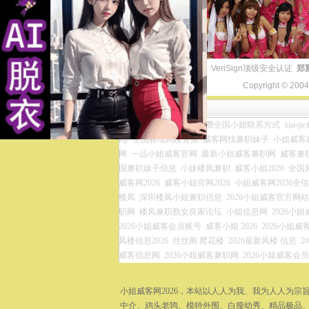
VeriSign顶级安全认证
郑
Copyright © 200
友情链接
小姐威客兼职网官网
免费全国小姐联系方式
xiaoj
zip
全国各地凤楼资源
威客网找兼职妹子
小姐威客網
网
一品小姐威客官网
最新小姐威客兼职网
威客兼
国兼职妹子信息
小妹楼凤兼职
威客小姐2026
全国
威客网2026
威客小姐官网2026
小姐威客网2026全
楼凤
深圳楼凤小姐兼职信息
2026小姐威客官方网站
职网
楼凤兼职熟女良家论坛
小姐信息网
2026小
2026小姐威客会员账号
威客小姐 2026
2026小姐威客
凤楼信息2026
丝丝阁 爬花楼
2026最新凤楼 信息
2
威客信息网
2026小姐威客兼职网
2026小姐威客会
小姐威客网2026，本站以人人为我、我为人人为
中介、鸡头老鸨、模特外围、白瘦幼秀、精品极品、