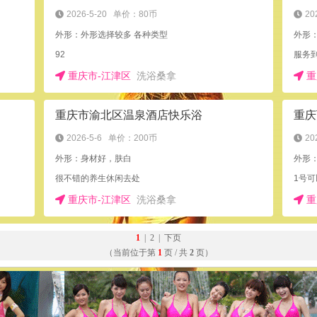
2026-5-20
单价：80币
20
外形：外形选择较多 各种类型
外形
92
服务到
重庆市-江津区
洗浴桑拿
重
重庆市渝北区温泉酒店快乐浴
2026-5-6
单价：200币
20
外形：身材好，肤白
外形
很不错的养生休闲去处
重庆市-江津区
洗浴桑拿
重
1
|
2
|
下页
（当前位于第
1
页 / 共
2
页）