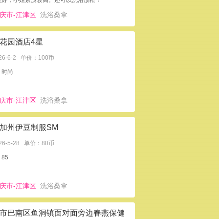
较好，小姐素质较高。还可以洗浴放松！
庆市-江津区
洗浴桑拿
花园酒店4星
26-6-2
单价：100币
：时尚
庆市-江津区
洗浴桑拿
加州伊豆制服SM
26-5-28
单价：80币
85
庆市-江津区
洗浴桑拿
市巴南区鱼洞镇面对面旁边春燕保健