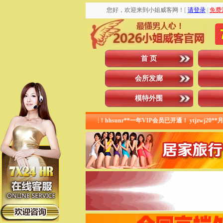
您好，欢迎来到小姐威客网！
[
请登录
|
免费
首 页
会所发廊
模特外围
北小**月度VIP已开通！hhsunr**一年VIP会员已开通！ ytjzwj20**月度VIP